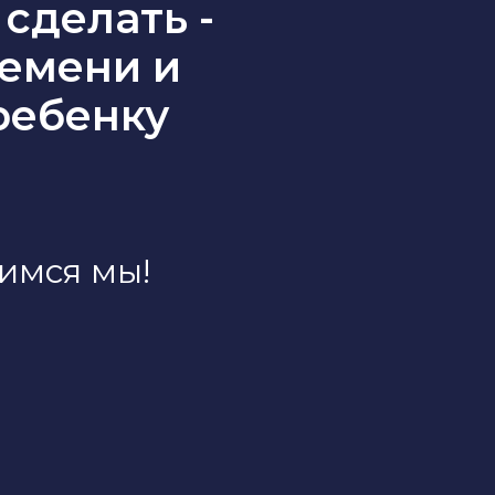
 сделать -
ремени и
ребенку
имся мы!